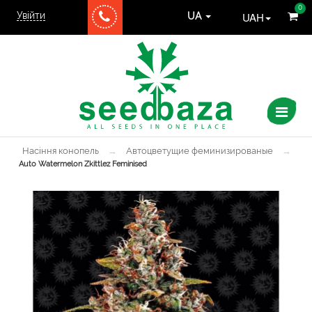
0
Увійти
UAH
UA
Насіння конопель
→
Автоцветущие феминизированые
→
Auto Watermelon Zkittlez Feminised