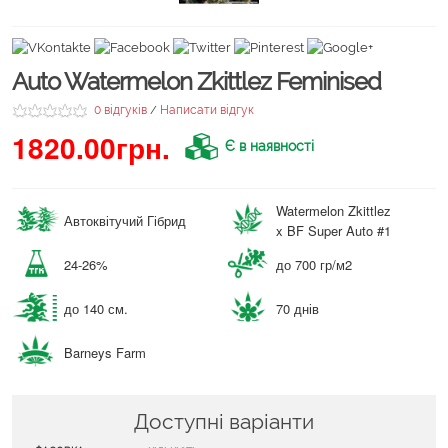
Auto Watermelon Zkittlez Feminised
0 відгуків
Написати відгук
/
1820.00грн.
Є в наявності
Watermelon Zkittlez
Автоквітучий Гібрид
x BF Super Auto #1
24-26%
до 700 гр/м2
до 140 см.
70 днів
Barneys Farm
Доступні варіанти