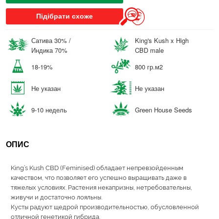
Підібрати схоже
Сатива 30% /
King's Kush x High
Индика 70%
CBD male
18-19%
800 гр.м2
Не указан
Не указан
9-10 недель
Green House Seeds
ОПИС
King’s Kush CBD (Feminised) обладает непревзойденным
качеством, что позволяет его успешно выращивать даже в
тяжелых условиях. Растения некапризны, нетребовательны,
живучи и достаточно лояльны.
Кусты радуют щедрой производительностью, обусловленной
отличной генетикой гибрида.