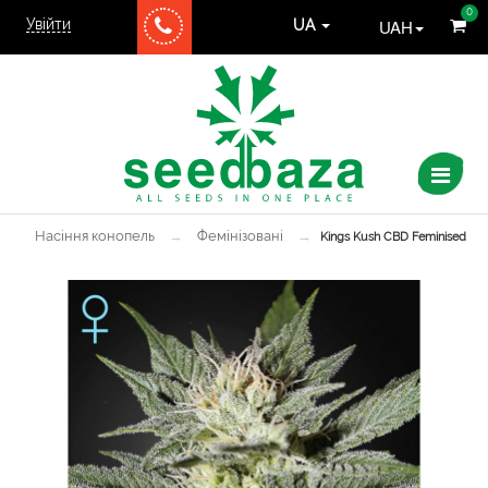
0
Увійти
UAH
UA
Насіння конопель
→
Фемінізовані
→
Kings Kush CBD Feminised