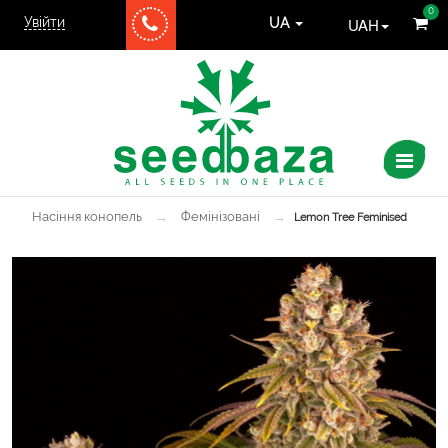
0
Увійти
UAH
UA
Насіння конопель
→
Фемінізовані
→
Lemon Tree Feminised