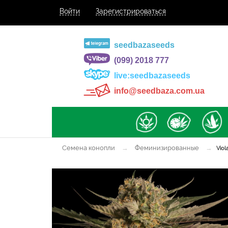
Войти
Зарегистрироваться
seedbazaseeds
(099) 2018 777
live:seedbazaseeds
info@seedbaza.com.ua
Семена конопли
→
Феминизированные
→
Viol