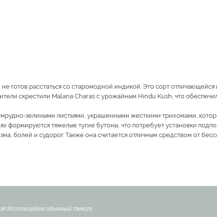
 не готов расстаться со старомодной индикой. Это сорт отличающейся
ители скрестили Malana Charas с урожайным Hindu Kush, что обеспечи
зумрудно-зелеными листьями, украшенными жесткими трихомами, кото
вях формируются тяжелые тугие бутоны, что потребует установки подп
зма, болей и судорог. Также она считается отличным средством от бес
я! Используйте обычный текст.