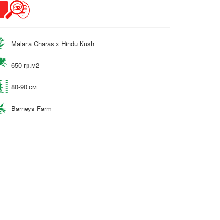
Malana Charas x Hindu Kush
650 гр.м2
80-90 см
Barneys Farm