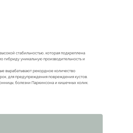
 высокой стабильностью, которая подкреплена
ло гибриду уникальную производительность и
рые вырабатывают рекордное количество
орок, для предупреждения повреждения кустов.
сонницы, болезни Паркинсона и кишечных колик.