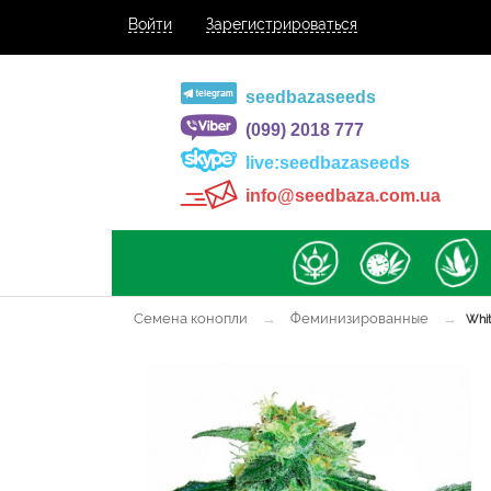
Войти
Зарегистрироваться
seedbazaseeds
(099) 2018 777
live:seedbazaseeds
info@seedbaza.com.ua
Семена конопли
→
Феминизированные
→
Whit