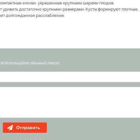
 компактные елочки, украшенные крупными шарами плодов.
гут удивить достаточно крупными размерами. Кусты формируют плотные
рит долгожданное расслабление.
я! Используйте обычный текст.
Отправить