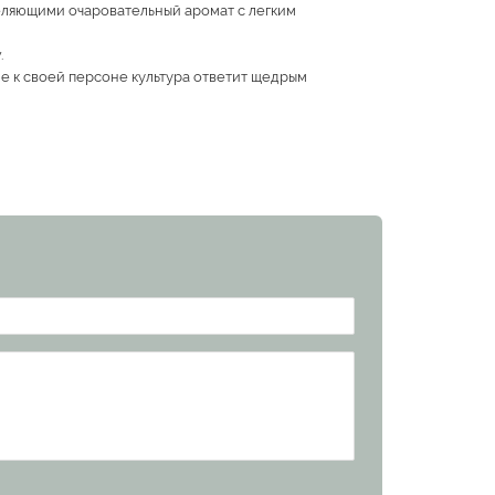
еляющими очаровательный аромат с легким
.
е к своей персоне культура ответит щедрым