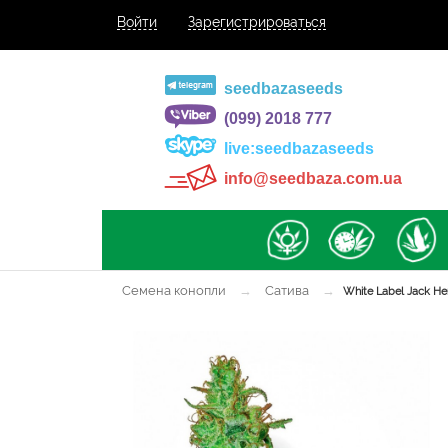
Войти
Зарегистрироваться
seedbazaseeds
(099) 2018 777
live:seedbazaseeds
info@seedbaza.com.ua
Семена конопли
→
Сатива
→
White Label Jack He