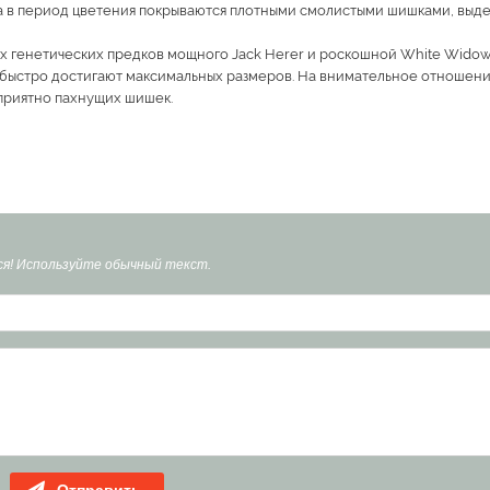
 а в период цветения покрываются плотными смолистыми шишками, выд
х генетических предков мощного Jack Herer и роскошной White Widow
 быстро достигают максимальных размеров. На внимательное отношени
 приятно пахнущих шишек.
я! Используйте обычный текст.