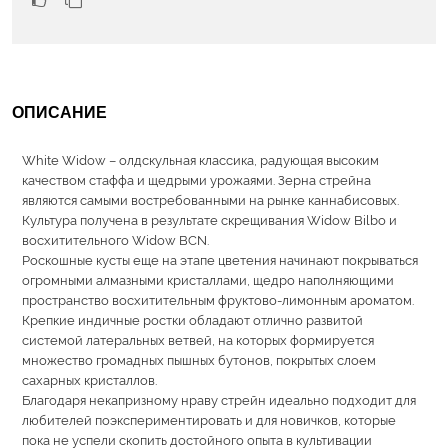
ОПИСАНИЕ
White Widow – олдскульная классика, радующая высоким
качеством стаффа и щедрыми урожаями. Зерна стрейна
являются самыми востребованными на рынке каннабисовых.
Культура получена в результате скрещивания Widow Bilbo и
восхитительного Widow BCN.
Роскошные кусты еще на этапе цветения начинают покрываться
огромными алмазными кристаллами, щедро наполняющими
пространство восхитительным фруктово-лимонным ароматом.
Крепкие индичные ростки обладают отлично развитой
системой латеральных ветвей, на которых формируется
множество громадных пышных бутонов, покрытых слоем
сахарных кристаллов.
Благодаря некапризному нраву стрейн идеально подходит для
любителей поэкспериментировать и для новичков, которые
пока не успели скопить достойного опыта в культивации