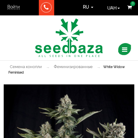
0
Войти
UAH
RU
Семена конопли
→
Феминизированные
→
White Widow
Feminised