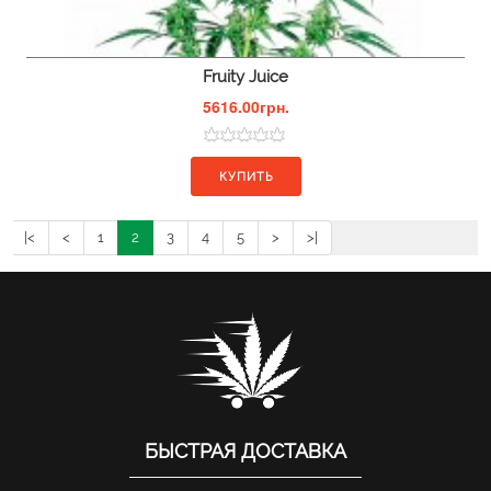
Fruity Juice
5616.00грн.
КУПИТЬ
|<
<
1
2
3
4
5
>
>|
Показано с 16 по 30 из 64 (всего 5 страниц)
БЫСТРАЯ ДОСТАВКА