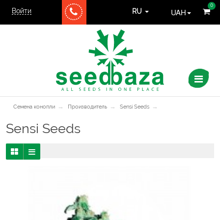
0
Войти
UAH
RU
→
→
→
Семена конопли
Производитель
Sensi Seeds
Sensi Seeds